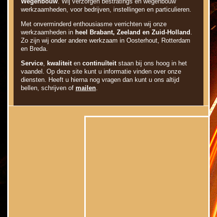
Wegenbouw
. Wij verzorgen bestratings en wegenbouw
werkzaamheden, voor bedrijven, instellingen en particulieren.
Met onverminderd enthousiasme verrichten wij onze
werkzaamheden in
heel Brabant, Zeeland en Zuid-Holland
.
Zo zijn wij onder andere werkzaam in Oosterhout, Rotterdam
en Breda.
Service
,
kwaliteit
en
continuïteit
staan bij ons hoog in het
vaandel. Op deze site kunt u informatie vinden over onze
diensten. Heeft u hierna nog vragen dan kunt u ons altijd
bellen, schrijven of
mailen
.